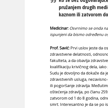
pružanjem drugih medi
kaznom ili zatvorom do t
Medicinar:
Osvrnimo se onda na K
ispunjeni da bismo određenu os
Prof. Savić:
Prvi uslov jeste da o
zdravstvene delatnosti, odnosn
fakulteta, a da obavlja zdravstv
kvalifikaciju krivičnog dela, ia
Sudu je dovoljno da dokaže da j
zdravstvenih usluga, nezavisno 
ili pogoršanje zdravlja. Međutim
oštećenja zdravlja, po članu 259.
zatvorom od 1 do 8 godina, odno
smrt. Interesantno je da se po 