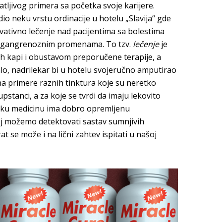
tljivog primera sa početka svoje karijere.
io neku vrstu ordinacije u hotelu „Slavija“ gde
rvativno lečenje nad pacijentima sa bolestima
nim gangrenoznim promenama. To tzv.
lečenje
je
h kapi i obustavom preporučene terapije, a
lo, nadrilekar bi u hotelu svojeručno amputirao
na primere raznih tinktura koje su neretko
pstanci, a za koje se tvrdi da imaju lekovito
dsku medicinu ima dobro opremljenu
oj možemo detektovati sastav sumnjivih
t se može i na lični zahtev ispitati u našoj