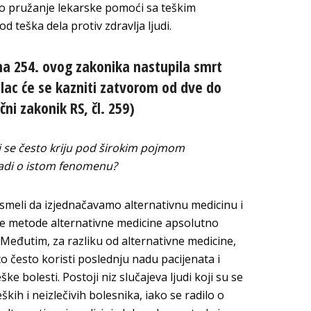
no pružanje lekarske pomoći sa teškim
d teška dela protiv zdravlja ljudi.
ana 254. ovog zakonika nastupila smrt
inilac će se kazniti zatvorom od dve do
ni zakonik RS, čl. 259)
ni se često kriju pod širokim pojmom
 radi o istom fenomenu?
 smeli da izjednačavamo alternativnu medicinu i
ke metode alternativne medicine apsolutno
 Međutim, za razliku od alternativne medicine,
o često koristi poslednju nadu pacijenata i
ke bolesti. Postoji niz slučajeva ljudi koji su se
ških i neizlečivih bolesnika, iako se radilo o