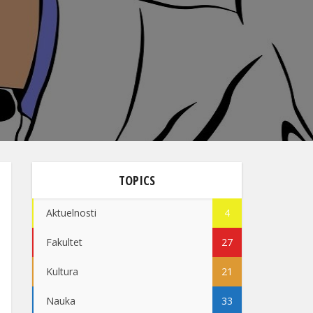
TOPICS
Aktuelnosti
4
Fakultet
27
Kultura
21
Nauka
33