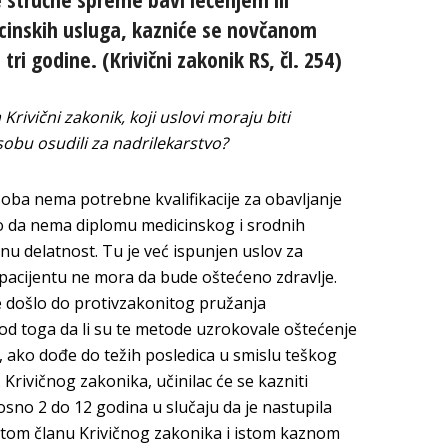
cinskih usluga, kazniće se novčanom
ri godine. (Krivični zakonik RS, čl. 254)
rivični zakonik, koji uslovi moraju biti
obu osudili za nadrilekarstvo?
soba nema potrebne kvalifikacije za obavljanje
o da nema diplomu medicinskog i srodnih
enu delatnost. Tu je već ispunjen uslov za
ko pacijentu ne mora da bude oštećeno zdravlje.
e došlo do protivzakonitog pružanja
od toga da li su te metode uzrokovale oštećenje
, ako dođe do težih posledica u smislu teškog
 Krivičnog zakonika, učinilac će se kazniti
sno 2 do 12 godina u slučaju da je nastupila
istom članu Krivičnog zakonika i istom kaznom