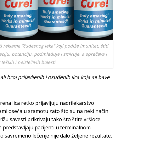
 reklame “čudesnog leka” koji podiže imunitet, štiti
raciju, potenciju, podmlađuje i smiruje, a sprečava i
teških i neizlečivih bolesti.
 broj prijavljenih i osuđenih lica koja se bave
ena lica retko prijavljuju nadrilekarstvo
ami osećaju sramotu zato što su na neki način
rižu savesti prikrivaju tako što štite vršioce
 predstavljaju pacijenti u terminalnom
o savremeno lečenje nije dalo željene rezultate,