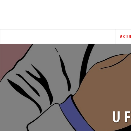
AKTU
U 