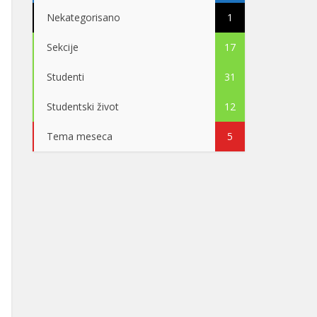
Nekategorisano
1
Sekcije
17
Studenti
31
Studentski život
12
Tema meseca
5