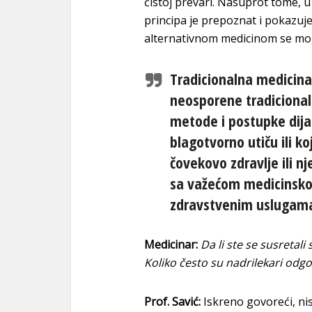
čistoj prevari. Nasuprot tome, u
principa je prepoznat i pokazuj
alternativnom medicinom se mogu
Tradicionalna medicin
neosporene tradiciona
metode i postupke dijagn
blagotvorno utiču ili ko
čovekovo zdravlje ili n
sa važećom medicinsko
zdravstvenim uslugama 
Medicinar:
Da li ste se susretali
Koliko često su nadrilekari odgo
Prof. Savić:
Iskreno govoreći, n