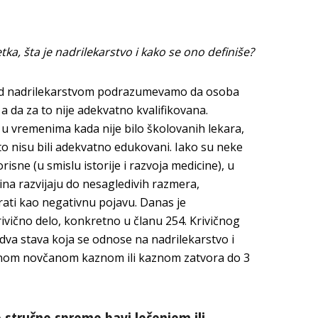
, šta je nadrilekarstvo i kako se ono definiše?
od nadrilekarstvom podrazumevamo da osoba
 a da za to nije adekvatno kvalifikovana.
 u vremenima kada nije bilo školovanih lekara,
 to nisu bili adekvatno edukovani. Iako su neke
risne (u smislu istorije i razvoja medicine), u
na razvijaju do nesagledivih razmera,
ti kao negativnu pojavu. Danas je
ivično delo, konkretno u članu 254. Krivičnog
 dva stava koja se odnose na nadrilekarstvo i
enom novčanom kaznom ili kaznom zatvora do 3
 stručne spreme bavi lečenjem ili