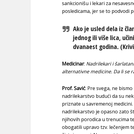
sankcionišu i lekari za nesaves
posledicama, jer se to podvodi po
Ako je usled dela iz čl
jednog ili više lica, uč
dvanaest godina. (Krivič
Medicinar
:
Nadrilekari i šarlata
alternativne medicine. Da li se
Prof. Savić
: Pre svega, ne bismo
nadrilekarstvo budući da su ne
priznate u savremenoj medicini.
nadrilekarstvo je opasno zato št
njihovih porodica u trenucima teš
obogatili upravo tzv. lečenjem te