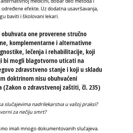
 alternativnoj medicini, dobar deo metoda i
e određene efekte. Uz dodatna usavršavanja,
 baviti i školovani lekari.
a obuhvata one proverene stručno
lne, komplementarne i alternativne
ostike, lečenja i rehabilitacije, koji
ji bi mogli blagotvorno uticati na
jegovo zdravstveno stanje i koji u skladu
m doktrinom nisu obuhvaćeni
(Zakon o zdravstvenoj zaštiti, čl. 235)
 sa slučajevima nadrilekarstva u vašoj praksi?
vorni za nečiju smrt?
ismo imali mnogo dokumentovanih slučajeva.