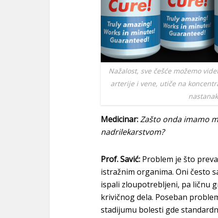
Nažalost, sve češće možemo videti
arterije i vene, utiče na koncent
nastanak 
Medicinar:
Zašto onda imamo mali
nadrilekarstvom?
Prof. Savić:
Problem je što prevar
istražnim organima. Oni često s
ispali zloupotrebljeni, pa ličnu g
krivičnog dela. Poseban problem
stadijumu bolesti gde standardn