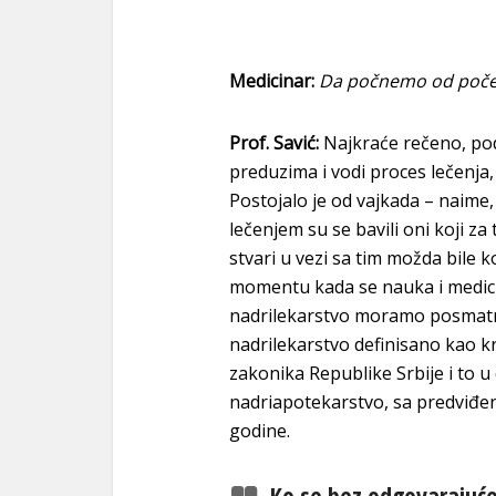
Medicinar:
Da počnemo od početka
Prof. Savić:
Najkraće rečeno, p
preduzima i vodi proces lečenja,
Postojalo je od vajkada – naime,
lečenjem su se bavili oni koji za
stvari u vezi sa tim možda bile ko
momentu kada se nauka i medici
nadrilekarstvo moramo posmatra
nadrilekarstvo definisano kao kr
zakonika Republike Srbije i to u
nadriapotekarstvo, sa predviđ
godine.
Ko se bez odgovarajuće