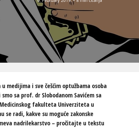
6. February 2019.
8 min čitanja
m u medijima i sve češćim optužbama osoba
li smo sa prof. dr Slobodanom Savićem sa
 Medicinskog fakulteta Univerziteta u
 se radi, kakve su moguće zakonske
meva nadrilekarstvo – pročitajte u tekstu