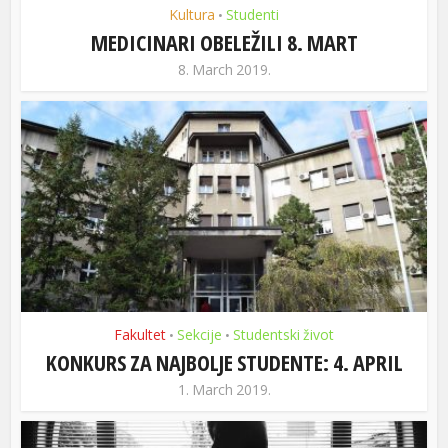
Kultura
Studenti
•
MEDICINARI OBELEŽILI 8. MART
8. March 2019.
Fakultet
Sekcije
Studentski život
•
•
KONKURS ZA NAJBOLJE STUDENTE: 4. APRIL
1. March 2019.